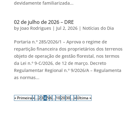
devidamente familiarizada...
02 de julho de 2026 – DRE
by
Joao Rodrigues
|
Jul 2, 2026
|
Notícias do Dia
Portaria n.º 285/2026/1 – Aprova o regime de
repartição financeira dos proprietários dos terrenos
objeto de operação de gestão florestal, nos termos
da Lei n.º 9-C/2026, de 12 de março. Decreto
Regulamentar Regional n.º 9/2026/A – Regulamenta
as normas...
« Primeira
«
...
2
3
4
5
6
...
10
20
30
...
»
Última »
SFJ LISBOA e VALE
DO TEJO